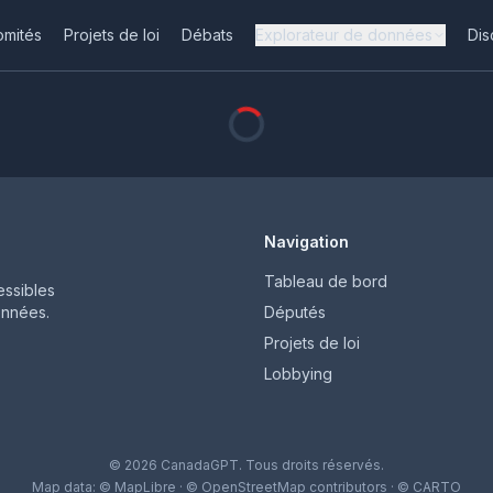
omités
Projets de loi
Débats
Explorateur de données
Dis
Navigation
Tableau de bord
ssibles
onnées.
Députés
Projets de loi
Lobbying
© 2026 CanadaGPT. Tous droits réservés.
Map data:
© MapLibre
·
© OpenStreetMap contributors
·
© CARTO