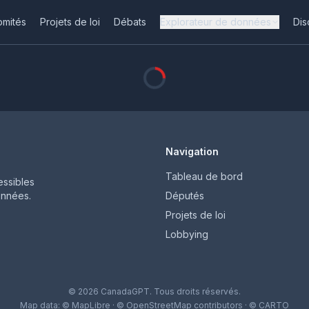
omités
Projets de loi
Débats
Explorateur de données
Dis
Navigation
Tableau de bord
ssibles
onnées.
Députés
Projets de loi
Lobbying
© 2026 CanadaGPT. Tous droits réservés.
Map data:
© MapLibre
·
© OpenStreetMap contributors
·
© CARTO