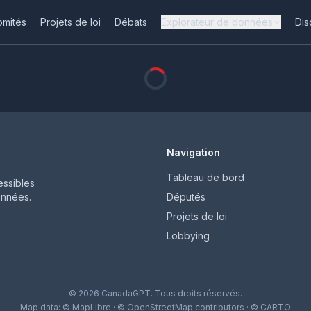
omités
Projets de loi
Débats
Explorateur de données
Dis
Navigation
Tableau de bord
ssibles
onnées.
Députés
Projets de loi
Lobbying
© 2026 CanadaGPT. Tous droits réservés.
Map data:
© MapLibre
·
© OpenStreetMap contributors
·
© CARTO