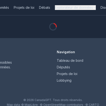
omités
Projets de loi
Débats
Explorateur de données
Dis
Navigation
Tableau de bord
ssibles
onnées.
Députés
Projets de loi
Lobbying
© 2026 CanadaGPT. Tous droits réservés.
Map data:
© MapLibre
·
© OpenStreetMap contributors
·
© CARTO