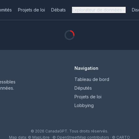
omités
Projets de loi
Débats
Explorateur de données
Dis
Navigation
Tableau de bord
ssibles
onnées.
Députés
Projets de loi
Lobbying
© 2026 CanadaGPT. Tous droits réservés.
Map data:
© MapLibre
·
© OpenStreetMap contributors
·
© CARTO