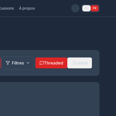
cussions
À propos
EN
FR
Filtres
Threaded
Linear