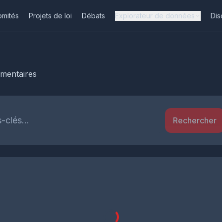
omités
Projets de loi
Débats
Explorateur de données
Dis
ementaires
Rechercher